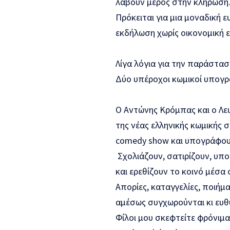
λ
άβουν μέρος
στ
ην κλήρωση
Πρόκειται για μια μοναδική ε
εκδήλωση χωρίς οικονομική 
Λίγα λόγια για την παράστασ
Δύο υπέροχοι κωμικοί υπογ
Ο Αντώνης Κρόμπας και ο Λε
της νέας ελληνικής κωμικής 
comedy show και
υπογράφου
Σχολιάζουν, σατιρίζουν, υπο
και ερεθίζουν το κοινό μέσα 
Απορίες, καταγγελίες, ποιήμα
αμέσως συγχωρούνται κι ευθ
Φίλοι μου σκ
εφτείτε φρόνιμα 