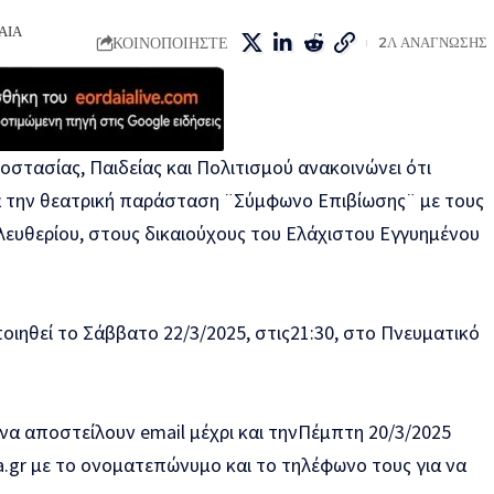
ΑΙΑ
ΚΟΙΝΟΠΟΙΗΣΤΕ
2Λ ΑΝΑΓΝΩΣΗΣ
ροστασίας
,
Παιδείας και Πολιτισμού ανακοινώνει ότι
α την θεα
τρική παράσταση
¨Σύμφωνο
Επιβίωσης¨
με
τους
λευθερίου
,
στους δικαιούχ
ους του
Ε
λ
ά
χιστου Εγγυημένου
οιηθε
ί
το
Σάββατο
22
/3/
2025
,
στις
21:30,
στο Π
νευματικό
 να
αποστείλουν
emai
l
μέχρι και
την
Π
έμπτη 20
/3/2025
a
.
gr
με
το
ονοματεπώνυμο
και το
τηλέφωνο
τους
για να