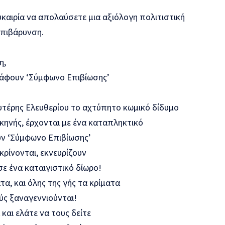
.
υκαιρία
να α
πολαύσ
ετε
μια αξιόλογη πο
λιτιστική
επιβάρυνση.
η,
ράφουν ‘Σύμφωνο Επιβίωσης’
υτέρης Ελευθερίου τo αχτύπητo κωμικό δίδυμο
σκηνής, έρχονται με ένα καταπληκτικό
ν ‘Σύμφωνο Επιβίωσης’
κρίνονται, εκνευρίζουν
σε ένα καταιγιστικό δίωρο!
τα, και όλης της γής τα κρίματα
ύς ξαναγεννιούνται!
και ελάτε να τους δείτε