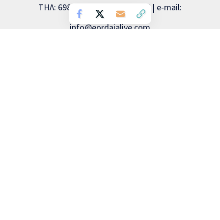
ΤΗΛ: 6981893715, 2463504856 | e-mail:
info@eordaialive.com
Νόμιμος εκπρόσωπος: Λάζαρος Λαζαρίδης | Διευθυντής
σύνταξης: Λάζαρος Λαζαρίδης | Διαχειριστής: Λάζαρος
Λαζαρίδης | Δικαιούχος (domain name): Λάζαρος Λαζαρίδης
Copyright © 2026 Eordaialive.com, All Rights Reserved