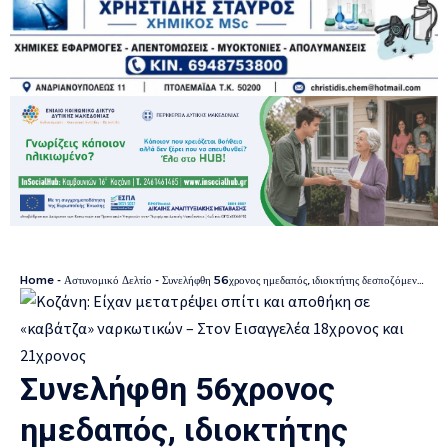
Home
-
Αστυνομικό Δελτίο
-
Συνελήφθη 56χρονος ημεδαπός, ιδιοκτήτης δεσποζόμενου σκύλου, ο οποίος προκάλεσε σε 36χρονη ημεδαπή σωματική βλάβη από αμέλεια, στην πόλη της Κοζάνης
Συνελήφθη 56χρονος
ημεδαπός, ιδιοκτήτης